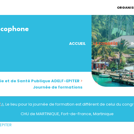
ORGANISÉ
ncophone
ACCUEIL
LE CONGRÈS
I
e et de Santé Publique ADELF-EPITER
>
Journée de formations
Le lieu pour la journée de formation est différent de celui du cong
CHU de MARTINIQUE, Fort-de-France, Martinique
EPITER