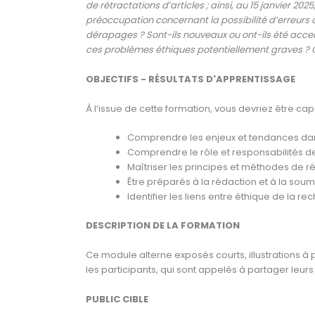
de rétractations d’articles ; ainsi, au 15 janvier 20
préoccupation concernant la possibilité d’erreurs 
dérapages ? Sont-ils nouveaux ou ont-ils été acce
ces problèmes éthiques potentiellement graves ? C
OBJECTIFS - RÉSULTATS D'APPRENTISSAGE
À l’issue de cette formation, vous devriez être cap
Comprendre les enjeux et tendances dans
Comprendre le rôle et responsabilités de
Maîtriser les principes et méthodes de r
Être préparés à la rédaction et à la soum
Identifier les liens entre éthique de la r
DESCRIPTION DE LA FORMATION
Ce module alterne exposés courts, illustrations à 
les participants, qui sont appelés à partager leurs
PUBLIC CIBLE