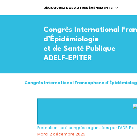
Aller
DÉCOUVREZ NOS AUTRES ÉVÉNEMENTS
au
contenu
Congrès International Fra
Congrès International Francophone d'Épidémiologi
Formations pré congrès organisées par l’ADELF et 
Mardi 2 décembre 2025