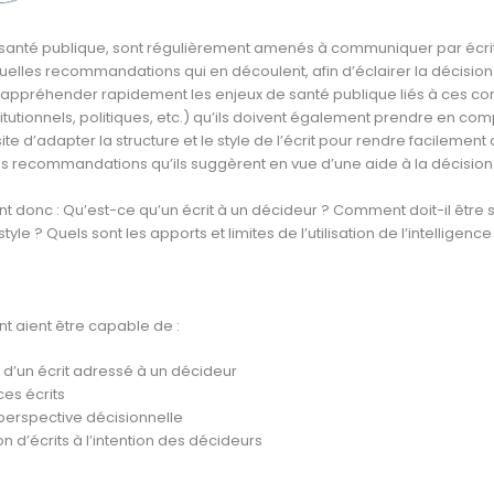
e santé publique, sont régulièrement amenés à communiquer par écri
uelles recommandations qui en découlent, afin d’éclairer la décision 
d’appréhender rapidement les enjeux de santé publique liés à ces con
tutionnels, politiques, etc.) qu’ils doivent également prendre en co
ite d’adapter la structure et le style de l’écrit pour rendre facilemen
 des recommandations qu’ils suggèrent en vue d’une aide à la décision
t donc : Qu’est-ce qu’un écrit à un décideur ? Comment doit-il être s
tyle ? Quels sont les apports et limites de l’utilisation de l’intelligenc
nt aient être capable de :
 d’un écrit adressé à un décideur
es écrits
perspective décisionnelle
 d’écrits à l’intention des décideurs