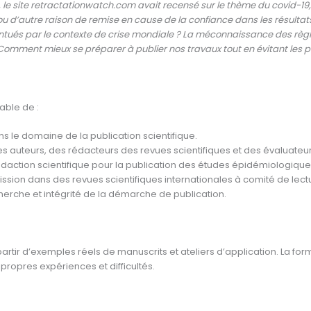
25, le site retractationwatch.com avait recensé sur le thème du covid-19,
ou d’autre raison de remise en cause de la confiance dans les résult
ntués par le contexte de crise mondiale ? La méconnaissance des règle
omment mieux se préparer à publier nos travaux tout en évitant les 
able de :
 le domaine de la publication scientifique.
s auteurs, des rédacteurs des revues scientifiques et des évaluateu
édaction scientifique pour la publication des études épidémiologique
ission dans des revues scientifiques internationales à comité de lectu
echerche et intégrité de la démarche de publication.
partir d’exemples réels de manuscrits et ateliers d’application. La f
 propres expériences et difficultés.