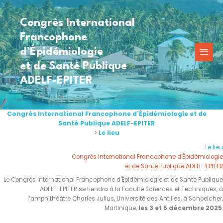
Aller
au
Congrès International
contenu
Francophone
Congrès International Francophone d'Épidémiologie et de
Santé Publique ADELF-EPITER
>
Le lieu
Le lieu
Congrès International Francophone d'Épidémiologie
et de Santé Publique ADELF-EPITER
Le Congrès International Francophone d'Épidémiologie et de Santé Publique
ADELF-EPITER se tiendra à la Faculté Sciences et Techniques, à
l’amphithéâtre Charles Julius, Université des Antilles, à Schoelcher,
Martinique,
les 3 et 5 décembre 2025
.