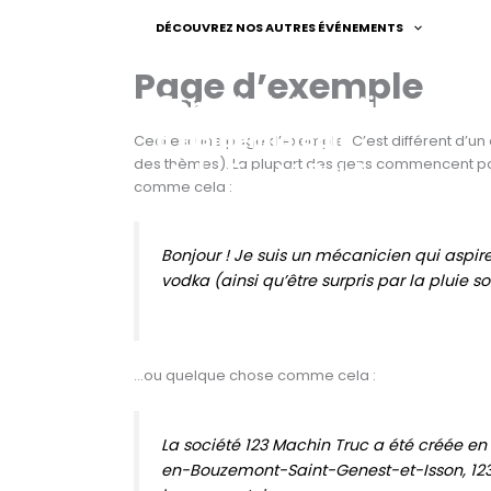
Aller
DÉCOUVREZ NOS AUTRES ÉVÉNEMENTS
au
contenu
Page d’exemple
Congrès International Fra
Ceci est une page d’exemple. C’est différent d’un 
des thèmes). La plupart des gens commencent par 
comme cela :
Bonjour ! Je suis un mécanicien qui aspire 
vodka (ainsi qu’être surpris par la pluie 
…ou quelque chose comme cela :
La société 123 Machin Truc a été créée en
en-Bouzemont-Saint-Genest-et-Isson, 123