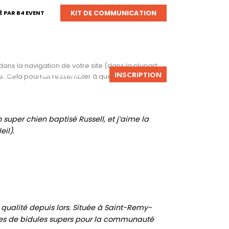
KIT DE COMMUNICATION
 PAR B4 EVENT
ans la navigation de votre site (dans la plupart
NFOS
PARTENAIRES
te. Cela pourrait ressembler à quelque chose
INSCRIPTION
 super chien baptisé Russell, et j’aime la
il).
 qualité depuis lors. Située à Saint-Remy-
tes de bidules supers pour la communauté