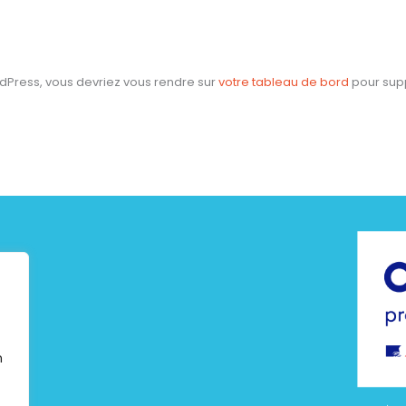
ordPress, vous devriez vous rendre sur
votre tableau de bord
pour supp
n