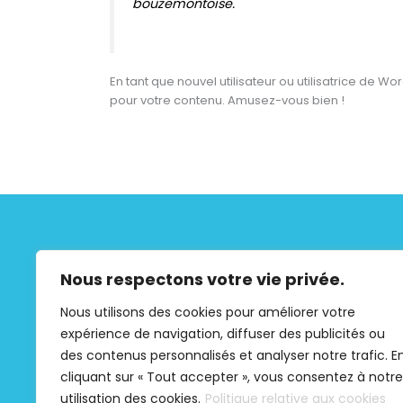
bouzemontoise.
En tant que nouvel utilisateur ou utilisatrice de W
pour votre contenu. Amusez-vous bien !
Nous respectons votre vie privée.
ORGANISME FORMATEUR
Nous utilisons des cookies pour améliorer votre
expérience de navigation, diffuser des publicités ou
des contenus personnalisés et analyser notre trafic. E
Téléphone : 04 67 59 01 51
cliquant sur « Tout accepter », vous consentez à notre
utilisation des cookies.
Politique relative aux cookies