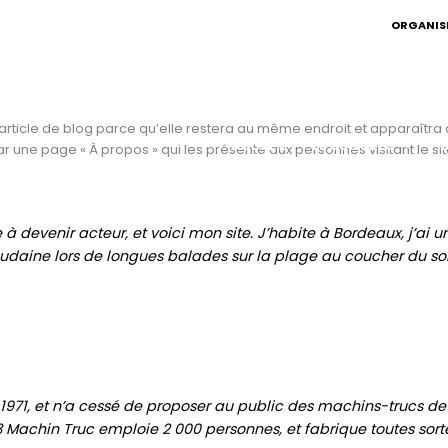
ORGANISÉ
ncophone
article de blog parce qu’elle restera au même endroit et apparaîtra d
ACCUEIL
LE CONGRÈS
I
une page « À propos » qui les présente aux personnes visitant le si
à devenir acteur, et voici mon site. J’habite à Bordeaux, j’ai un
soudaine lors de longues balades sur la plage au coucher du sole
 1971, et n’a cessé de proposer au public des machins-trucs de
 Machin Truc emploie 2 000 personnes, et fabrique toutes sor